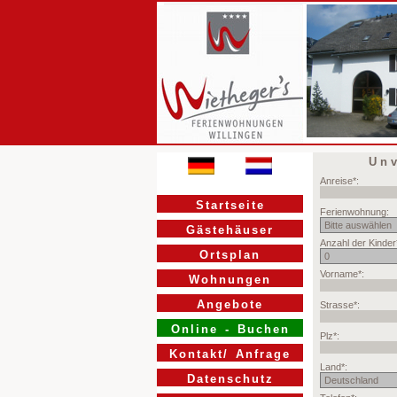
Unv
Startseite
Gästehäuser
Ortsplan
Wohnungen
Angebote
Online - Buchen
Kontakt/ Anfrage
Datenschutz