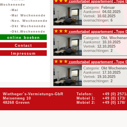
comfortabel appartement „Type 
Wochenende
Categorie:
Februar
-Mai
Aankomst:
04.02.2025
-Mai Wochenende
Vertrek:
10.02.2025
overnachtingen:
6
-Nov. Wochenende
-Okt Wochenende
comfortabel appartement „Type 
-Okt.Wochenende
online boeken
Categorie:
Okt. Wochene
Aankomst:
10.10.2025
Contact
Vertrek:
12.10.2025
overnachtingen:
2
Impressum
comfortabel appartement „Type 
Categorie:
Okt Wochenen
Aankomst:
17.10.2025
Vertrek:
19.10.2025
overnachtingen:
2
comfortabel appartement „Type 
Wietheger`s-Vermietungs-GbR
Telefon:
+49 (0) 2571
Meisenweg 10
Mobiel 1:
+49 (0) 173/
Categorie:
Januar
48268 Greven
Mobiel 2:
+49 (0) 178/
Aankomst:
12.01.2026
Vertrek:
19.01.2026
overnachtingen:
7
comfortabel appartement „Type 