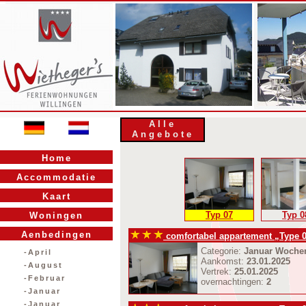
Alle
Angebote
Home
Accommodatie
Kaart
Typ 07
Typ 0
Woningen
Aenbedingen
comfortabel appartement „Type 
Categorie:
Januar Woche
-April
Aankomst:
23.01.2025
-August
Vertrek:
25.01.2025
-Februar
overnachtingen:
2
-Januar
-Januar