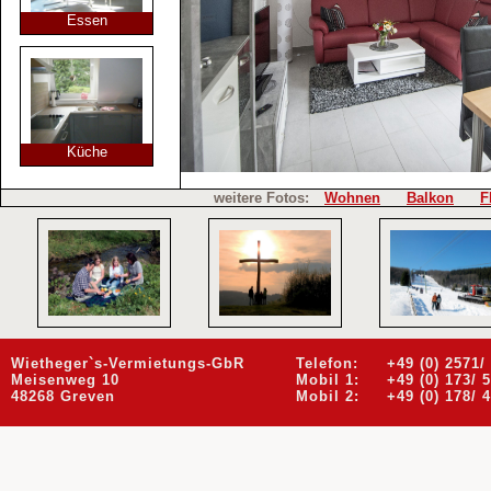
Essen
Küche
weitere Fotos:
Wohnen
Balkon
F
Wietheger`s-Vermietungs-GbR
Telefon:
+49 (0) 2571/
Meisenweg 10
Mobil 1:
+49 (0) 173/ 
48268 Greven
Mobil 2:
+49 (0) 178/ 